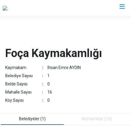
İzmir
Aliağa
Foça
Menemen
Foça Kaymakamlığı
Balçova
Gaziemir
Narlıdere
Bayındır
Güzelbahçe
Ödemiş
Kaymakam
:
İhsan Emre AYDIN
Bergama
Karaburun
Seferihisar
Belediye Sayısı
:
1
Beydağ
Karşıyaka
Selçuk
Belde Sayısı
:
0
Bornova
Kemalpaşa
Tire
Mahalle Sayısı
:
16
Buca
Kınık
Torbalı
Köy Sayısı
:
0
Çeşme
Kiraz
Urla
Çiğli
Konak
Bayraklı
Belediyeler (1)
Muhtarliklar (16)
Dikili
Menderes
Karabağlar