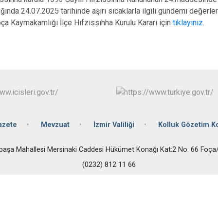
Buca
ında 24.07.2025 tarihinde aşırı sıcaklarla ilgili gündemi değerle
oça Kaymakamlığı İlçe Hıfzıssıhha Kurulu Kararı için
tıklayınız.
Çeşme
Çiğli
Dikili
azete
Mevzuat
İzmir Valiliği
Kolluk Gözetim 
paşa Mahallesi Mersinaki Caddesi Hükümet Konağı Kat:2 No: 66 Foça
(0232) 812 11 66