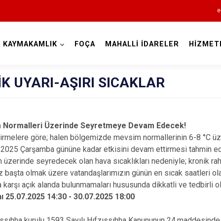
e
KAYMAKAMLIK
FOÇA
MAHALLİ İDARELER
HİZMET
İzmir
K UYARI-AŞIRI SICAKLAR
im Normalleri Üzerinde Seyretmeye Devam Edecek!
Aliağa
elere göre; halen bölgemizde mevsim normallerinin 6-8 °C üz
Balçova
z 2025 Çarşamba gününe kadar etkisini devam ettirmesi tahmin ed
inde seyredecek olan hava sıcaklıkları nedeniyle; kronik rahat
Bayındır
z başta olmak üzere vatandaşlarımızın günün en sıcak saatleri ola
Bergama
karşı açık alanda bulunmamaları hususunda dikkatli ve tedbirli o
 25.07.2025 14:30 - 30.07.2025 18:00
Beydağ
Bornova
ha kurulu 1593 Sayılı Hıfzıssıhha Kanununun 24.maddesinde 