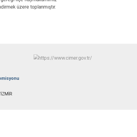
Kınık
Torbalı
ndirmek üzere toplanmıştır.
Kiraz
Urla
Konak
Bayraklı
Menderes
Karabağlar
Komisyonu
/İZMİR