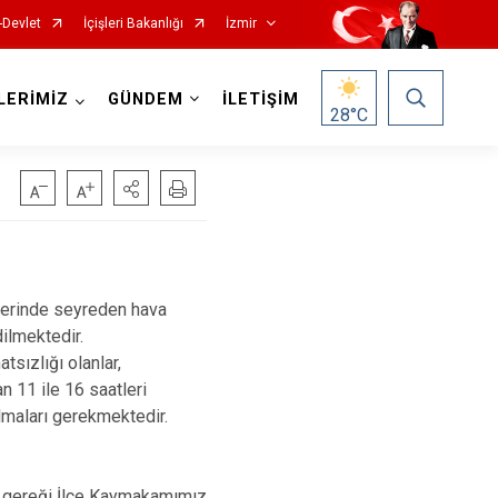
-Devlet
İçişleri Bakanlığı
İzmir
LERİMİZ
GÜNDEM
İLETİŞİM
28
°C
Foça
Menemen
erinde seyreden hava
Gaziemir
Narlıdere
ilmektedir.
sızlığı olanlar,
Güzelbahçe
Ödemiş
n 11 ile 16 saatleri
Karaburun
Seferihisar
lmaları gerekmektedir.
Karşıyaka
Selçuk
Kemalpaşa
Tire
gereği İlçe Kaymakamımız