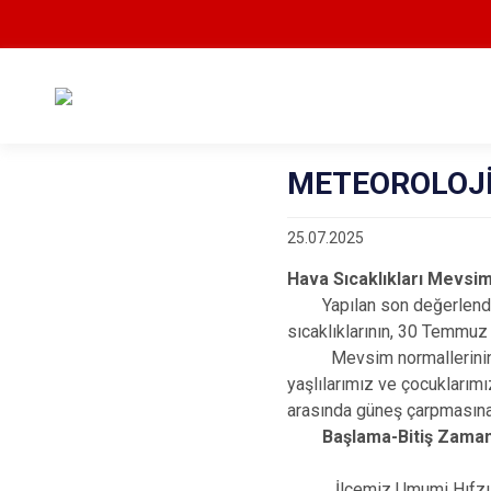
METEOROLOJİ
25.07.2025
Hava Sıcaklıkları Mevs
Yapılan son değerlendirm
sıcaklıklarının, 30 Temmu
Mevsim normallerinin üzer
yaşlılarımız ve çocuklarımı
arasında güneş çarpmasına 
Başlama-Bitiş Zamanı
İlçemiz Umumi Hıfzıssıh