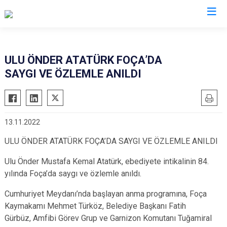
İzmir
ULU ÖNDER ATATÜRK FOÇA’DA
SAYGI VE ÖZLEMLE ANILDI
Aliağa
Foça
Menemen
Balçova
Gaziemir
Narlıdere
Bayındır
Güzelbahçe
Ödemiş
13.11.2022
Bergama
Karaburun
Seferihisar
ULU ÖNDER ATATÜRK FOÇA’DA SAYGI VE ÖZLEMLE ANILDI
Beydağ
Karşıyaka
Selçuk
Bornova
Kemalpaşa
Tire
Ulu Önder Mustafa Kemal Atatürk, ebediyete intikalinin 84.
yılında Foça’da saygı ve özlemle anıldı.
Buca
Kınık
Torbalı
Çeşme
Kiraz
Urla
Cumhuriyet Meydanı’nda başlayan
anma
programına, Foça
Çiğli
Konak
Bayraklı
Kaymakamı Mehmet Türköz,
Belediye Başkanı Fatih
Gürbüz,
Amfibi Görev Grup ve Garnizon Komutanı Tuğamiral
Dikili
Menderes
Karabağlar