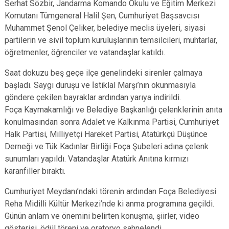
Serhat Sözbir, Jandarma Komando Okulu ve Eğitim Merkezi
Komutanı Tümgeneral Halil Şen, Cumhuriyet Başsavcısı
Muhammet Şenol Çeliker, belediye meclis üyeleri, siyasi
partilerin ve sivil toplum kuruluşlarının temsilcileri, muhtarlar,
öğretmenler, öğrenciler ve vatandaşlar katıldı.
Saat dokuzu beş geçe ilçe genelindeki sirenler çalmaya
başladı. Saygı duruşu ve İstiklal Marşı’nın okunmasıyla
göndere çekilen bayraklar ardından yarıya indirildi.
Foça Kaymakamlığı ve Belediye Başkanlığı çelenklerinin anıta
konulmasından sonra Adalet ve Kalkınma Partisi, Cumhuriyet
Halk Partisi, Milliyetçi Hareket Partisi, Atatürkçü Düşünce
Derneği ve Tük Kadınlar Birliği Foça Şubeleri adına çelenk
sunumları yapıldı. Vatandaşlar Atatürk Anıtına kırmızı
karanfiller bıraktı.
Cumhuriyet Meydanı’ndaki törenin ardından Foça Belediyesi
Reha Midilli Kültür Merkezi’nde ki anma programına geçildi.
Günün anlam ve önemini belirten konuşma, şiirler, video
gösterisi, ödül töreni ve oratoryo sahnelendi.